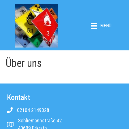
MENÜ
Über uns
Kontakt
02104 2149028
Rufnummer ATL Gefahrgutbüro
Schliemannstraße 42
Adresse ATL Gefahrgutbüro
40699 Erkrath