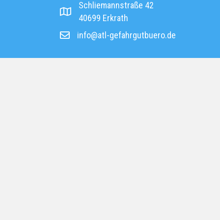
Schliemannstraße 42
Adresse ATL Gefahrgutbüro
40699 Erkrath
info@atl-gefahrgutbuero.de
Email Adresse ATL Gefahrgutbüro