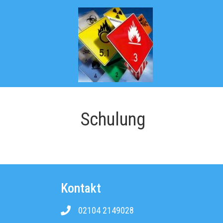
Schulung
Kontakt
02104 2149028
Rufnummer ATL Gefahrgutbüro